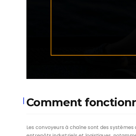
Comment fonctionn
Les convoyeurs à chaîne sont des systèmes de
entrepôts industriels et logistiques, notam