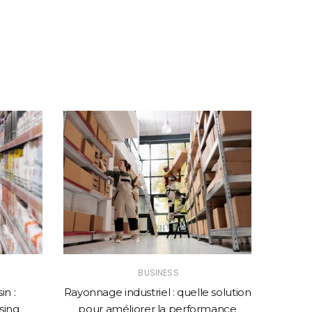
BUSINESS
n :
Rayonnage industriel : quelle solution
Comme
sing
pour améliorer la performance
web p