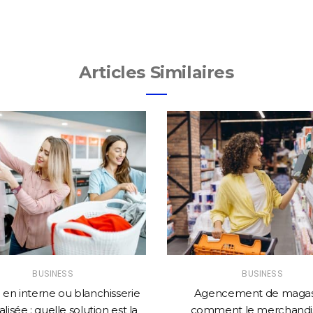
Articles Similaires
BUSINESS
BUSINESS
en interne ou blanchisserie
Agencement de magasi
lisée : quelle solution est la
comment le merchandi