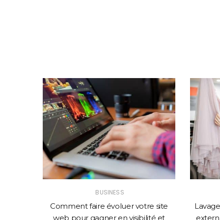
BUSINESS
solution
Comment faire évoluer votre site
Lavage 
mance
web pour gagner en visibilité et
externa