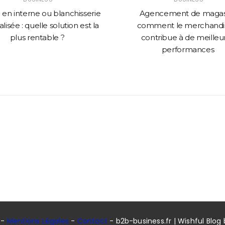
en interne ou blanchisserie
Agencement de magasi
lisée : quelle solution est la
comment le merchandi
plus rentable ?
contribue à de meilleu
performances
 -
Mentions Légales
-
Contact
- b2b-business.fr | Wishful Blog