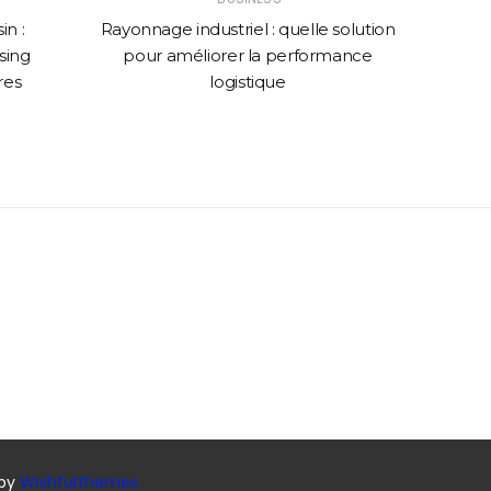
n :
Rayonnage industriel : quelle solution
Comme
sing
pour améliorer la performance
web p
res
logistique
 by
Wishfulthemes