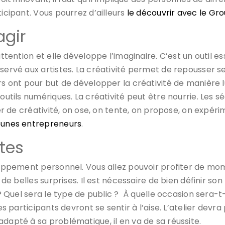
ticipant. Vous pourrez d’ailleurs
le découvrir avec le Gr
agir
attention et elle développe l’imaginaire. C’est un outil e
ervé aux artistes. La créativité permet de repousser ses 
s ont pour but de développer la créativité de manière lud
’outils numériques. La créativité peut être nourrie. Les
ier de créativité, on ose, on tente, on propose, on expérim
eunes entrepreneurs
.
tes
eloppement personnel. Vous allez pouvoir profiter de mo
s de belles surprises. Il est nécessaire de bien définir 
? Quel sera le type de public ? À quelle occasion sera-t-i
es participants devront se sentir à l’aise. L’atelier devra
dapté à sa problématique, il en va de sa réussite.