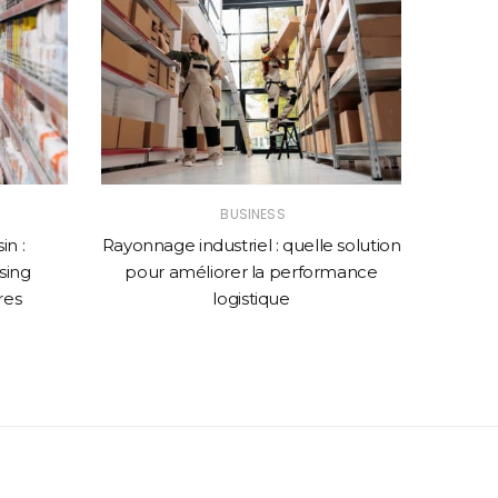
BUSINESS
n :
Rayonnage industriel : quelle solution
Comme
sing
pour améliorer la performance
web p
res
logistique