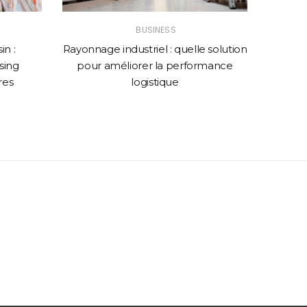
BUSINESS
n :
Rayonnage industriel : quelle solution
Comme
sing
pour améliorer la performance
web p
res
logistique