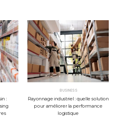
BUSINESS
n :
Rayonnage industriel : quelle solution
Comme
sing
pour améliorer la performance
web p
res
logistique