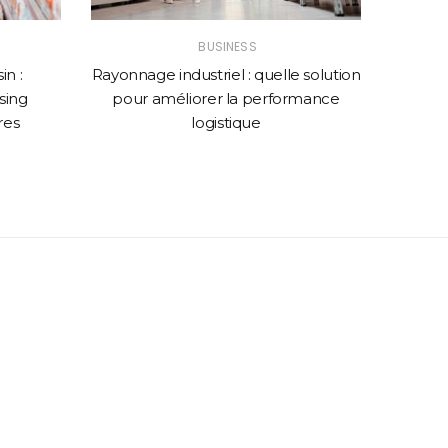
BUSINESS
n :
Rayonnage industriel : quelle solution
Comme
sing
pour améliorer la performance
web p
res
logistique