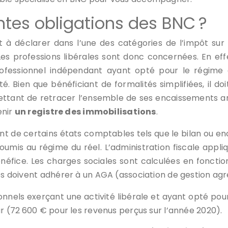
entes obligations des BNC ?
 déclarer dans l’une des catégories de l’impôt sur l
 Les professions libérales sont donc concernées. En effe
rofessionnel indépendant ayant opté pour le régime
lité. Bien que bénéficiant de formalités simplifiées, il
ttant de retracer l’ensemble de ses encaissements ann
enir
un registre des immobilisations
.
ent de certains états comptables tels que le bilan ou en
soumis au régime du réel. L’administration fiscale appl
éfice. Les charges sociales sont calculées en fonction
les doivent adhérer à un AGA (association de gestion agr
sionnels exerçant une activité libérale et ayant opté po
ur (72 600 € pour les revenus perçus sur l’année 2020).