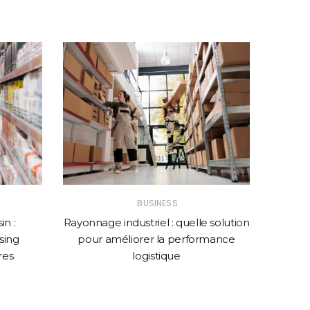
BUSINESS
n :
Rayonnage industriel : quelle solution
Comme
sing
pour améliorer la performance
web p
res
logistique