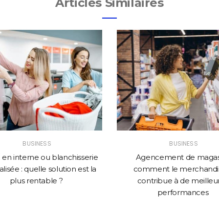
Articles Similaires
BUSINESS
BUSINESS
en interne ou blanchisserie
Agencement de magasi
lisée : quelle solution est la
comment le merchandi
plus rentable ?
contribue à de meilleu
performances