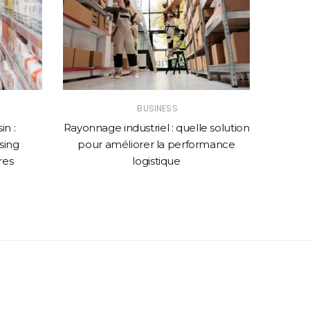
BUSINESS
n :
Rayonnage industriel : quelle solution
Comme
sing
pour améliorer la performance
web p
res
logistique