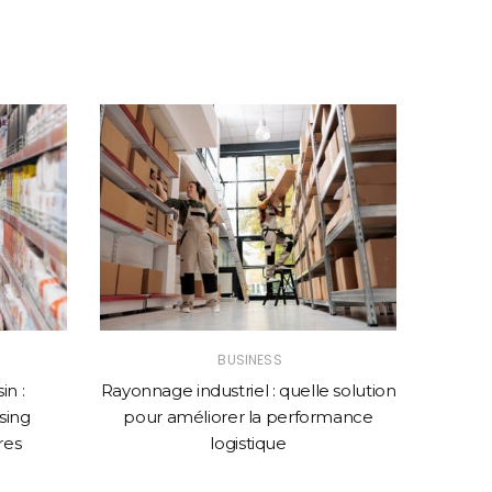
BUSINESS
n :
Rayonnage industriel : quelle solution
Comme
sing
pour améliorer la performance
web p
res
logistique