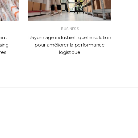
BUSINESS
n :
Rayonnage industriel : quelle solution
Comme
sing
pour améliorer la performance
web p
res
logistique