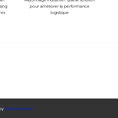
sing
pour améliorer la performance
web p
res
logistique
 by
Wishfulthemes