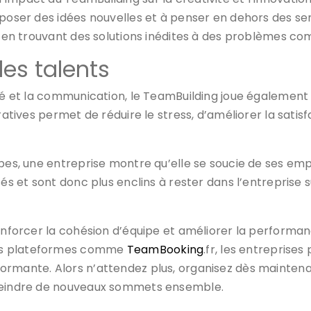
oposer des idées nouvelles et à penser en dehors des sen
se en trouvant des solutions inédites à des problèmes co
des talents
ité et la communication, le TeamBuilding joue également
ratives permet de réduire le stress, d’améliorer la satisf
ipes, une entreprise montre qu’elle se soucie de ses emp
és et sont donc plus enclins à rester dans l’entreprise s
renforcer la cohésion d’équipe et améliorer la performan
des plateformes comme
TeamBooking
.fr, les entrepris
ormante. Alors n’attendez plus, organisez dès maintena
tteindre de nouveaux sommets ensemble.