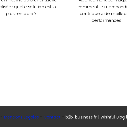
lisée : quelle solution est la
comment le merchandi
plus rentable ?
contribue à de meilleu
performances
 -
Mentions Légales
-
Contact
- b2b-business.fr | Wishful Blog