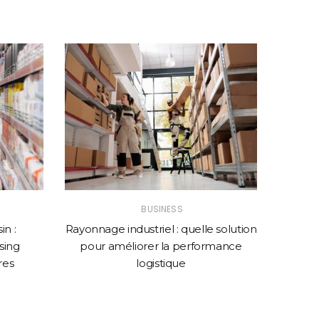
BUSINESS
n :
Rayonnage industriel : quelle solution
Comme
sing
pour améliorer la performance
web p
res
logistique