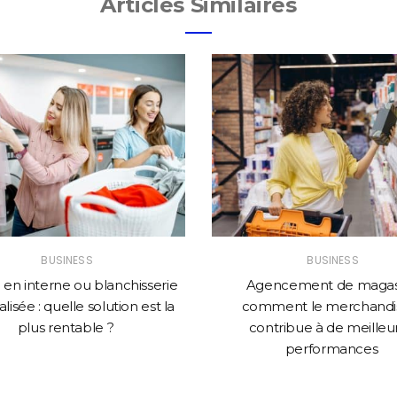
Articles Similaires
BUSINESS
BUSINESS
en interne ou blanchisserie
Agencement de magasi
lisée : quelle solution est la
comment le merchandi
plus rentable ?
contribue à de meilleu
performances