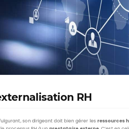
externalisation RH
ulgurant, son dirigeant doit bien gérer les
ressources
 le processus RH à un
prestataire
externe
. C’est en ce