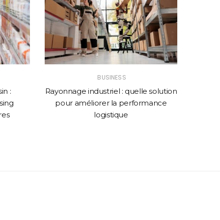
BUSINESS
n :
Rayonnage industriel : quelle solution
Comme
sing
pour améliorer la performance
web p
res
logistique