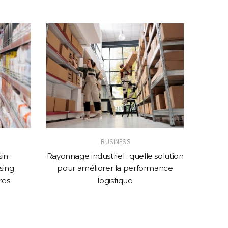
BUSINESS
n :
Rayonnage industriel : quelle solution
Comme
sing
pour améliorer la performance
web p
res
logistique