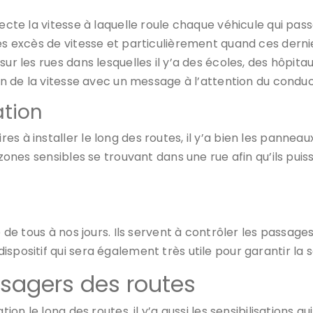
ecte la vitesse à laquelle roule chaque véhicule qui passe
es excès de vitesse et particulièrement quand ces derni
ur les rues dans lesquelles il y’a des écoles, des hôpitau
tion de la vitesse avec un message à l’attention du cond
ation
 à installer le long des routes, il y’a bien les panneaux 
s zones sensibles se trouvant dans une rue afin qu’ils 
e de tous à nos jours. Ils servent à contrôler les passage
spositif qui sera également très utile pour garantir la s
usagers des routes
tion le long des routes, il y’a aussi les sensibilisations