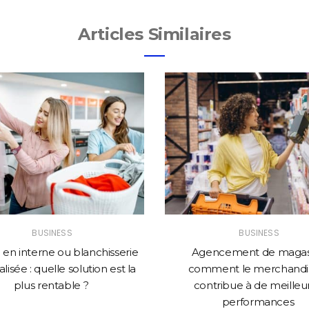
Articles Similaires
BUSINESS
BUSINESS
en interne ou blanchisserie
Agencement de magasi
lisée : quelle solution est la
comment le merchandi
plus rentable ?
contribue à de meilleu
performances