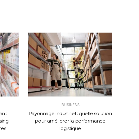
BUSINESS
n :
Rayonnage industriel : quelle solution
Comme
sing
pour améliorer la performance
web p
res
logistique