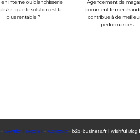
en interne ou blanchisserie
Agencement de magasi
lisée : quelle solution est la
comment le merchandi
plus rentable ?
contribue à de meilleu
performances
 -
Mentions Légales
-
Contact
- b2b-business.fr | Wishful Blog