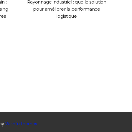
n :
Rayonnage industriel : quelle solution
Comme
sing
pour améliorer la performance
web p
res
logistique
 by
Wishfulthemes