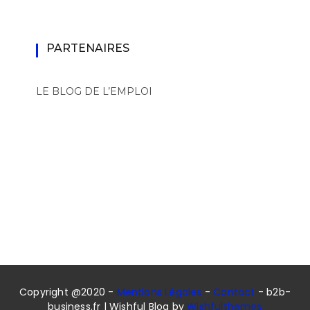
PARTENAIRES
LE BLOG DE L’EMPLOI
Copyright @2020 -
Mentions Légales
-
Contact
- b2b-
business.fr | Wishful Blog by
Wishfulthemes