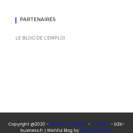
PARTENAIRES
LE BLOG DE L’EMPLOI
Copyright @2020 -
Mentions Légales
-
Contact
- b2b-
business.fr | Wishful Blog by
Wishfulthemes