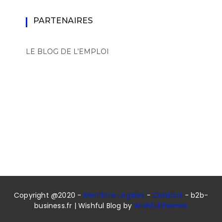
PARTENAIRES
LE BLOG DE L’EMPLOI
Copyright @2020 -
Mentions Légales
-
Contact
- b2b-
business.fr | Wishful Blog by
Wishfulthemes