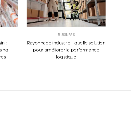
BUSINESS
n :
Rayonnage industriel : quelle solution
Comme
sing
pour améliorer la performance
web p
res
logistique