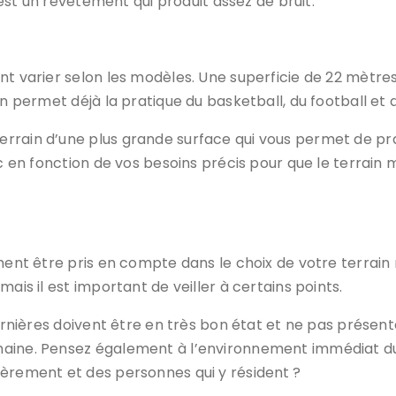
c’est un revêtement qui produit assez de bruit.
t varier selon les modèles. Une superficie de 22 mètres 
in permet déjà la pratique du basketball, du football et 
rrain d’une plus grande surface qui vous permet de prat
nc en fonction de vos besoins précis pour que le terrain
ent être pris en compte dans le choix de votre terrain mul
ais il est important de veiller à certains points.
ernières doivent être en très bon état et ne pas présente
maine. Pensez également à l’environnement immédiat du
ièrement et des personnes qui y résident ?