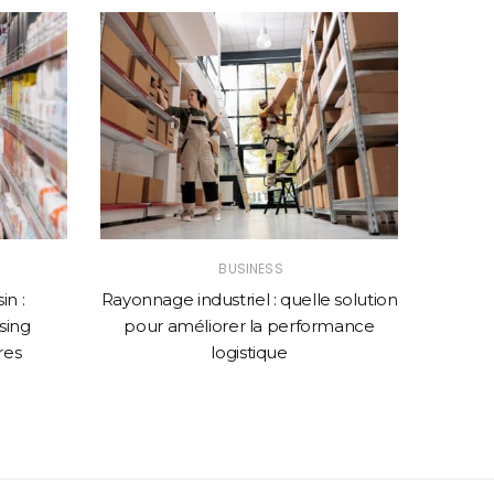
BUSINESS
n :
Rayonnage industriel : quelle solution
Comme
sing
pour améliorer la performance
web p
res
logistique