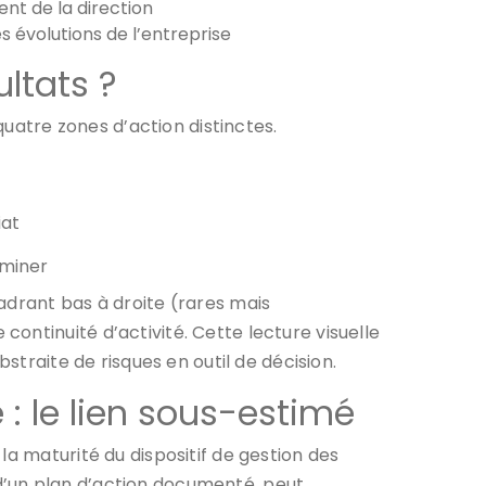
nt de la direction
es évolutions de l’entreprise
ltats ?
 quatre zones d’action distinctes.
iat
iminer
adrant bas à droite (rares mais
ontinuité d’activité. Cette lecture visuelle
straite de risques en outil de décision.
: le lien sous-estimé
la maturité du dispositif de gestion des
d’un plan d’action documenté, peut