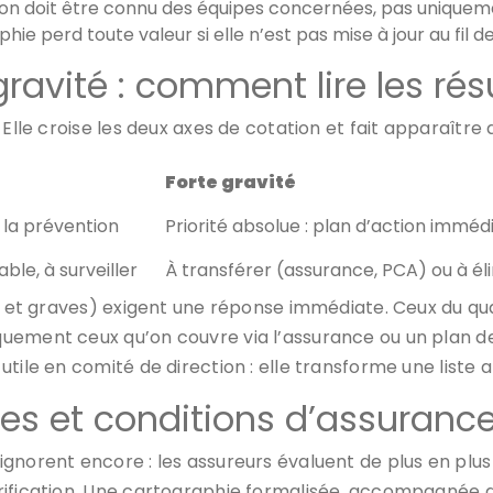
tion doit être connu des équipes concernées, pas uniqueme
phie perd toute valeur si elle n’est pas mise à jour au fil d
avité : comment lire les résu
. Elle croise les deux axes de cotation et fait apparaître
Forte gravité
a la prévention
Priorité absolue : plan d’action imméd
ble, à surveiller
À transférer (assurance, PCA) ou à él
ts et graves) exigent une réponse immédiate. Ceux du qu
ement ceux qu’on couvre via l’assurance ou un plan de c
ile en comité de direction : elle transforme une liste ab
es et conditions d’assurance 
norent encore : les assureurs évaluent de plus en plus 
rification. Une cartographie formalisée, accompagnée 