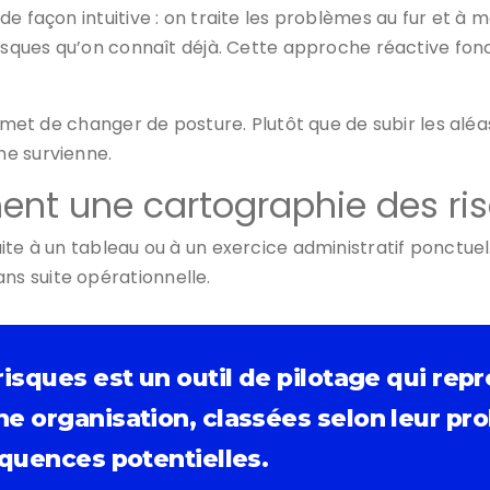
e façon intuitive : on traite les problèmes au fur et à m
risques qu’on connaît déjà. Cette approche réactive fonc
rmet de changer de posture. Plutôt que de subir les aléas, 
ne survienne.
ent une cartographie des ri
ite à un tableau ou à un exercice administratif ponctuel
s suite opérationnelle.
isques est un outil de pilotage qui re
 organisation, classées selon leur pro
équences potentielles.