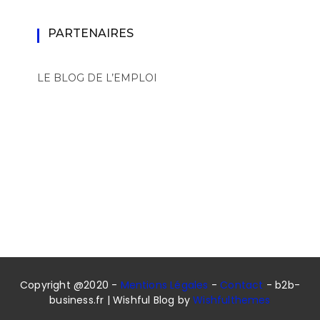
PARTENAIRES
LE BLOG DE L’EMPLOI
Copyright @2020 -
Mentions Légales
-
Contact
- b2b-
business.fr | Wishful Blog by
Wishfulthemes